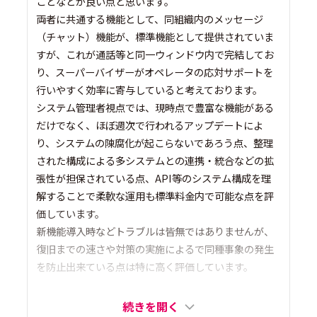
ことなどが良い点と思います。
両者に共通する機能として、同組織内のメッセージ
（チャット）機能が、標準機能として提供されていま
すが、これが通話等と同一ウィンドウ内で完結してお
り、スーパーバイザーがオペレータの応対サポートを
行いやすく効率に寄与していると考えております。
システム管理者視点では、現時点で豊富な機能がある
だけでなく、ほぼ週次で行われるアップデートによ
り、システムの陳腐化が起こらないであろう点、整理
された構成による多システムとの連携・統合などの拡
張性が担保されている点、API等のシステム構成を理
解することで柔軟な運用も標準料金内で可能な点を評
価しています。
新機能導入時などトラブルは皆無ではありませんが、
復旧までの速さや対策の実施によるで同種事象の発生
を防止出来ている点は特に高く評価しています。
続きを開く