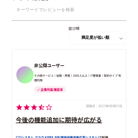
コールセンターシステム
(3)
並び順
非公開ユーザー
その他サービス｜総務・庶務｜1000人以上｜IT管理者｜契約タイプ 有
償利用
企業所属 確認済
投稿日：
2023年08月07日
今後の機能追加に期待が広がる
CTIシステム
,
クラウドPBX
,
IVR(電話自動音声応答システム)
で利用