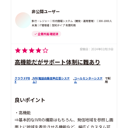
非公開ユーザー
旅行・レジャー｜社内情報システム（開発・運用管理）｜300-1000人
未満｜IT管理者｜契約タイプ 有償利用
企業所属 確認済
投稿日：
2024年02月19日
高機能だがサポート体制に難あり
クラウドPB
,
IVR(電話自動音声応答システ
,
コールセンターシステ
で利
X
ム)
ム
用
良いポイント
・高機能
⇒基本的なIVRの構築はもちろん、発信地域を参照し画
面上に地域を表示させる機能など、幅広くカスタム可