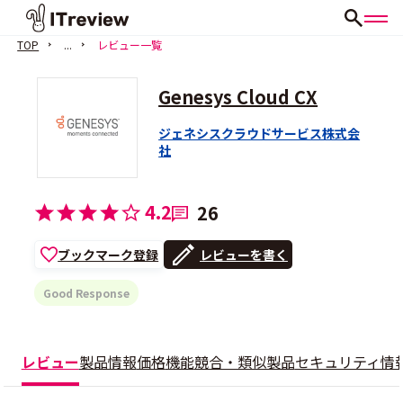
TOP
...
レビュー一覧
Genesys Cloud CX
ジェネシスクラウドサービス株式会
社
4.2
26
ブックマーク登録
レビューを書く
Good Response
レビュー
製品情報
価格
機能
競合・類似製品
セキュリティ情