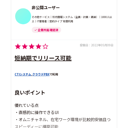
非公開ユーザー
その他サービス｜社内情報システム（企画・計画・調達）｜1000人以
上｜IT管理者｜契約タイプ 有償利用
企業所属 確認済
投稿日：
2022年05月09日
短納期でリリース可能
CTIシステム
,
クラウドPBX
で利用
良いポイント
優れている点
・直感的に操作できるUI
・オムニチャネル、在宅ワーク環境が比較的安価且つ
スピーディーに構築可能