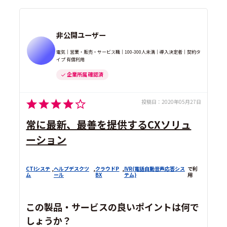
非公開ユーザー
電気｜営業・販売・サービス職｜100-300人未満｜導入決定者｜契約タ
イプ 有償利用
企業所属 確認済
投稿日：
2020年05月27日
常に最新、最善を提供するCXソリュ
ーション
CTIシステ
,
ヘルプデスクツ
,
クラウドP
,
IVR(電話自動音声応答シス
で利
ム
ール
BX
テム)
用
この製品・サービスの良いポイントは何で
しょうか？