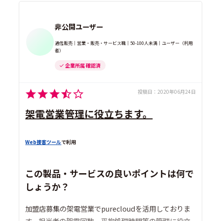
非公開ユーザー
通信販売｜営業・販売・サービス職｜50-100人未満｜ユーザー（利用
者）
企業所属 確認済
投稿日：
2020年06月24日
架電営業管理に役立ちます。
Web接客ツール
で利用
この製品・サービスの良いポイントは何で
しょうか？
加盟店募集の架電営業でpurecloudを活用しておりま
す。担当者の架電回数、平均処理時間等の管理に役立