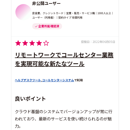
非公開ユーザー
貸金業、クレジットカード｜営業・販売・サービス職｜1000人以上｜
ユーザー（利用者）｜契約タイプ 有償利用
企業所属 確認済
投稿日：
2022年06月05日
リモートワークでコールセンター業務
を実現可能な新たなツール
ヘルプデスクツール
,
コールセンターシステム
で利用
良いポイント
クラウド基盤のシステムでバージョンアップが常に行
われており、最新のサービスを使い続けられるのが魅
力。