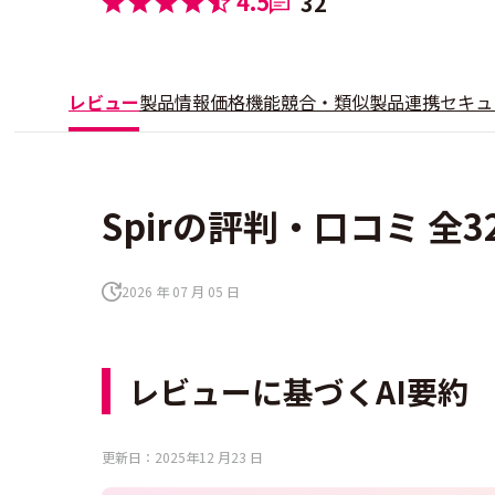
4.5
32
レビュー
製品情報
価格
機能
競合・類似製品
連携
セキュ
Spirの評判・口コミ 全3
2026 年 07 月 05 日
レビューに基づくAI要約
更新日：2025年12 月23 日