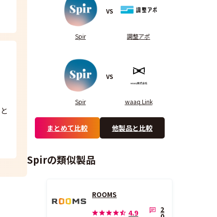
VS
Spir
調整アポ
VS
Spir
waaq Link
的と
まとめて比較
他製品と比較
Spirの類似製品
ROOMS
2
4.9
0