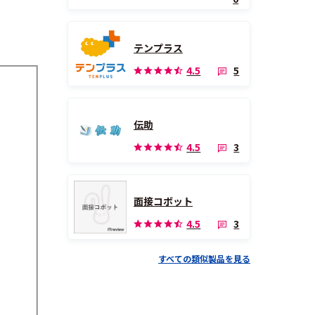
テンプラス
5
4.5
伝助
3
4.5
面接コボット
3
4.5
すべての類似製品を見る