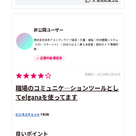
非公開ユーザー
株式会社日本アメニティライフ協会｜介護・福祉｜社内情報システム
（CIO・マネージャ）｜1000人以上｜導入決定者｜契約タイプ 無償利
用
企業所属 確認済
投稿日：
2023年01月30日
職場のコミュニケ―ションツールとし
てelganaを使ってます
ビジネスチャット
で利用
良いポイント