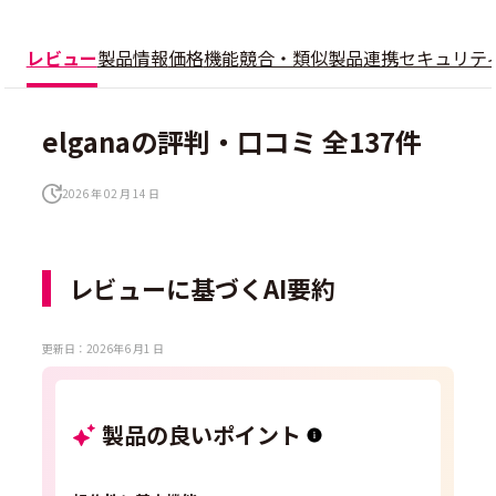
レビュー
製品情報
価格
機能
競合・類似製品
連携
セキュリテ
elganaの評判・口コミ 全137件
2026 年 02 月 14 日
レビューに基づくAI要約
更新日：2026年6 月1 日
製品の良いポイント