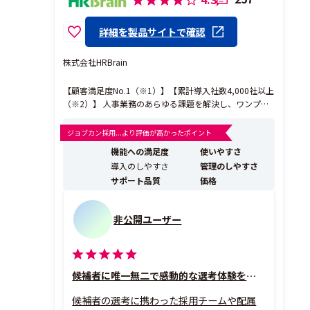
詳細を製品サイトで確認
株式会社HRBrain
【顧客満足度No.1（※1）】【累計導入社数4,000社以上
（※2）】 人事業務のあらゆる課題を解決し、ワンプラ
ットフォームで人事業務のDXを実現するタレントマネジ
メントシステムです。 《HRBrainが選ばれる理由》 ◎20
ジョブカン採用...より評価が高かったポイント
19年グッドデザイン賞受賞！ 人事・現場が使いやすい
機能への満足度
使いやすさ
シンプルで洗練されたU...
導入のしやすさ
管理のしやすさ
サポート品質
価格
非公開ユーザー
候補者に唯一無二で感動的な選考体験を届けられる
候補者の選考に携わった採用チームや配属