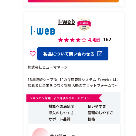
また、カス...
i-web
162
4.4
製品について問い合わせる
株式会社ヒューマネージ
18年連続シェアNo.1*の採用管理システム『i-web』は、
応募者と企業をつなぐ採用活動のプラットフォームで
す。 業務効率化と採用改善を両立する機能群で、i-web
ひとつで採用が完結します。 i-webは、新卒採用・キャ
ジョブカン採用...より評価が高かったポイント
リア採用に必要な機能がすべて揃っているから、データ
機能への満足度
使いやすさ
を精緻に管理し、選考手続きや運用業...
導入のしやすさ
管理のしやすさ
サポート品質
価格