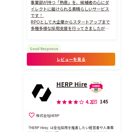
事業部が持つ「熱意」を、候補者の心にダ
イレクトに届けられる素晴らしいサービス
です！
RPOとして大企業からスタートアップまで
多種多様な採用支援を行ってきましたが、
これほどまでに企業の想いが伝わるオファ
ー体験は他に類を見ません。単なる事務的
な条件提示とは異なり、候補者の経歴やビジ
Good Response
ョンを深く理解したパーソナライズされた
レビューを見る
熱いメッセージを複数人から届けることが...
HERP Hire
145
4.2
株式会社HERP
『HERP Hire』は全社採用を推進したい経営者や人事責