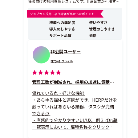
任者向けの採用管理システムです。IT系企業が利用する
約30の求人媒体からの応募情報の自動取り込み、Slack
やChatworkとの連携による現場メンバーへのスピーデ
ジョブカン採用...より評価が高かったポイント
ィーな情報共有により、現場メンバーが積極的に採用に
機能への満足度
使いやすさ
参画できる状態の実現をサポートします。 ...
導入のしやすさ
管理のしやすさ
サポート品質
価格
非公開ユーザー
株式会社フライル
管理工数が削減され、採用の加速に貢献してくれています
優れている点・好きな機能
・あらゆる媒体と連携ができ、HERPだけを
触っていればあらゆる業務、タスクが完結
できる点
・直感的で分かりやすいUI/UX。例えば応募
一覧表示において、職種名称をクリックする
と自動で絞り込まれる点