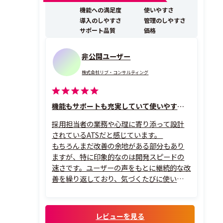
代型採用管理システム ※現在TVCM放映キャンペーン実
機能への満足度
使いやすさ
施中です。 -----------...
導入のしやすさ
管理のしやすさ
サポート品質
価格
非公開ユーザー
株式会社リブ・コンサルティング
機能もサポートも充実していて使いやすいです！
採用担当者の業務や心理に寄り添って設計
されているATSだと感じています。
もちろんまだ改善の余地がある部分もあり
ますが、特に印象的なのは開発スピードの
速さです。ユーザーの声をもとに継続的な改
善を繰り返しており、気づくたびに使いやす
くなっていると感じます。そのため、単なる
ツールとしてだけでなく、「一緒に成長し
ているサービス」という感覚があり、使いな
レビューを見る
がら応援したくなるATSです。