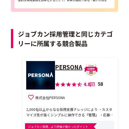
用する」ための時間を作ります。 運用に必要なコストは最...
ジョブカン採用管理と同じカテゴ
リーに所属する競合製品
PERSONA
58
4.8
株式会社PERSONA
2,000社以上からなる採用支援ナレッジにより ・カスタ
マイズ性が高くシンプルに操作できる『管理』 ・応募書
類からアセスメントを行う独自AIモデルによる『提案』
によって『効率化』と『採用品質向上』を実現する次世
ジョブカン採用...より評価が高かったポイント