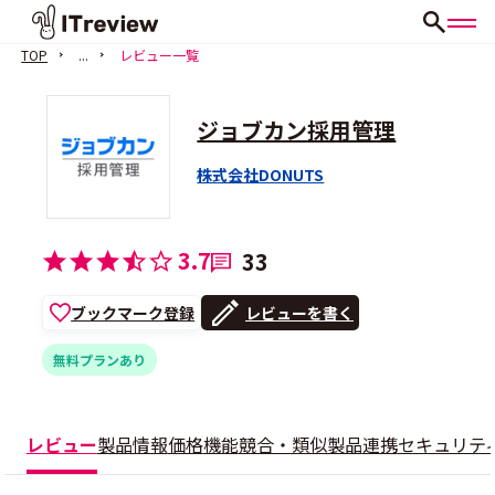
TOP
...
レビュー一覧
ジョブカン採用管理
株式会社DONUTS
3.7
33
ブックマーク登録
レビューを書く
無料プランあり
レビュー
製品情報
価格
機能
競合・類似製品
連携
セキュリテ