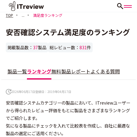
TOP
...
満足度ランキング
安否確認システム満足度のランキング
掲載製品数：
37
製品
総レビュー数：
831
件
製品一覧
ランキング
無料製品
レポート
よくある質問
2026年06月17日
登録日：
2019年04月17日
安否確認システムカテゴリーの製品において、ITreviewユーザー
から得られたレビュー評価をもとに製品をさまざまなランキング
でご紹介します。
気になる製品にチェックを入れて比較表を作成し、自社に最適な
製品の選定にご活用ください。