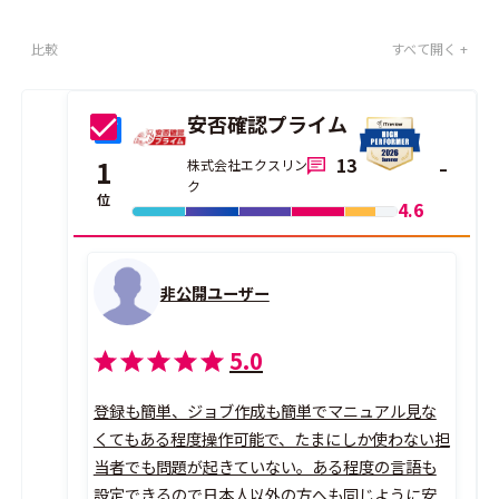
比較
すべて開く +
安否確認プライム
13
1
株式会社エクスリン
ク
位
4.6
非公開ユーザー
5.0
登録も簡単、ジョブ作成も簡単でマニュアル見な
くてもある程度操作可能で、たまにしか使わない担
当者でも問題が起きていない。ある程度の言語も
設定できるので日本人以外の方へも同じように安