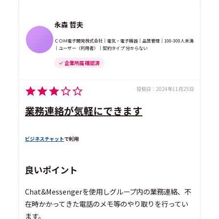
永森 哲夫
ＣＯＭ電子開発株式会社｜電気・電子機器｜品質管理｜100-300人未満
｜ユーザー（利用者）｜契約タイプ 分からない
企業所属 確認済
投稿日：
2024年11月25日
業務連絡が気軽にできます
ビジネスチャット
で利用
良いポイント
Chat&Messengerを使用しグループ内の業務連絡、不
在時かかってきた電話のメモ等のやり取りを行ってい
ます。