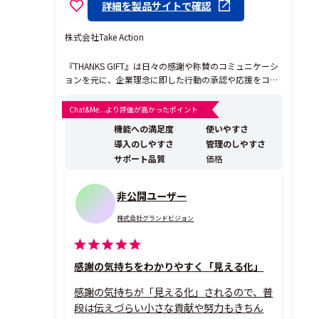
詳細を製品サイトで確認
株式会社Take Action
『THANKS GIFT』は日々の感謝や称賛のコミュニケーシ
ョンを元に、企業理念に即した行動の承認や応援をコイ
ンという形で従業員同士で贈り合うことが可能な組織改
善プラットフォームです。【1000社導入】 贈りあった
Chat&Me...より評価が高かったポイント
コインは福利厚生としても活用でき、導入企業様が独自
機能への満足度
使いやすさ
に設定されている商品・サービスだけでなく「A...
導入のしやすさ
管理のしやすさ
サポート品質
価格
非公開ユーザー
株式会社グランドビジョン
感謝の気持ちをわかりやすく「見える化」
感謝の気持ちが「見える化」されるので、普
段は伝えづらい小さな貢献や努力もきちん