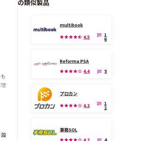
の類似製品
multibook
1
4.5
6
Reforma PSA
、
5
4.4
でも
管理
プロカン
1
4.3
2
事務SOL
、設
4
4.3