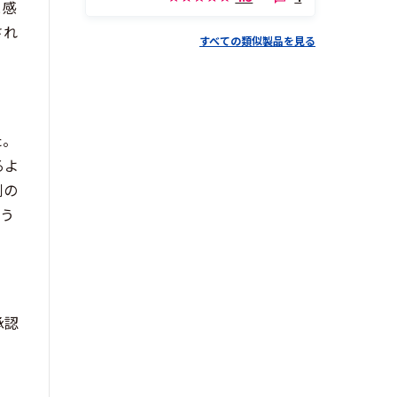
と感
され
すべての類似製品を見る
た。
るよ
側の
よう
承認