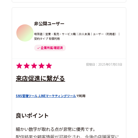
非公開ユーザー
喫茶店｜営業・販売・サービス職｜20人未満｜ユーザー（利用者）｜
契約タイプ 有償利用
企業所属 確認済
投稿日：
2025年07月03日
来店促進に繋がる
SNS管理ツール
,
LINEマーケティングツール
で利用
良いポイント
細かい数字が取れる点が非常に優秀です。
配信結果や顧客情報が可視化され、今後の店舗運営に