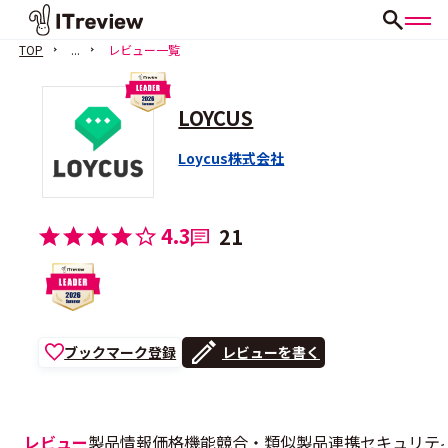
TOP
...
レビュー一覧
LOYCUS
Loycus株式会社
4.3
21
ブックマーク登録
レビューを書く
レビュー
製品情報
価格
機能
競合・類似製品
連携
セキュリテ