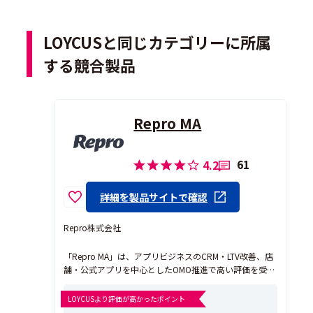
LOYCUSと同じカテゴリーに所属
する競合製品
Repro MA
61
4.2
詳細を製品サイトで確認
Repro株式会社
「Repro MA」は、アプリビジネスのCRM・LTV改善、店
舗・公式アプリを中心としたOMO推進で高い評価を受け
ている、BtoC向けのMA（マーケティングオートメーシ
ョン）ツールです。 ▼Repro MAが評価されるポイント
LOYCUSより評価が高かったポイント
・顧客の行動をリアルタイムで統合し、アプリ、Web、