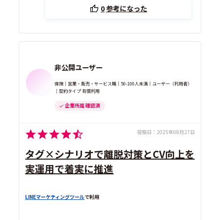
0
参考になった
非公開ユーザー
保険｜営業・販売・サービス職｜50-100人未満｜ユーザー（利用者）
｜契約タイプ 有償利用
企業所属 確認済
投稿日：
2025年08月27日
タグ×シナリオで離脱対策とCV向上を
実運用で着実に推進
LINEマーケティングツール
で利用