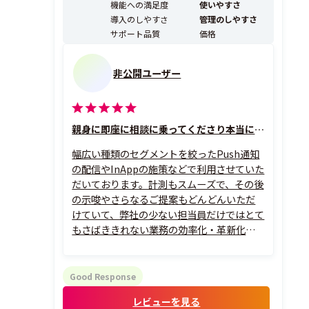
機能への満足度
使いやすさ
メール、LINEのマルチチ...
導入のしやすさ
管理のしやすさ
サポート品質
価格
非公開ユーザー
親身に即座に相談に乗ってくださり本当に助かっております！
幅広い種類のセグメントを絞ったPush通知
の配信やInAppの施策などで利用させていた
だいております。計測もスムーズで、その後
の示唆やさらなるご提案もどんどんいただ
けていて、弊社の少ない担当員だけではとて
もさばききれない業務の効率化・革新化に
大変助かっております。
Good Response
レビューを見る