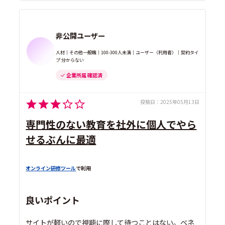
非公開ユーザー
人材｜その他一般職｜100-300人未満｜ユーザー（利用者）｜契約タイ
プ 分からない
企業所属 確認済
投稿日：
2025年05月13日
専門性のない教育を社外に個人でやら
せるぶんに最適
オンライン研修ツール
で利用
良いポイント
サイトが軽いので視聴に際して待つことはない。ベネ