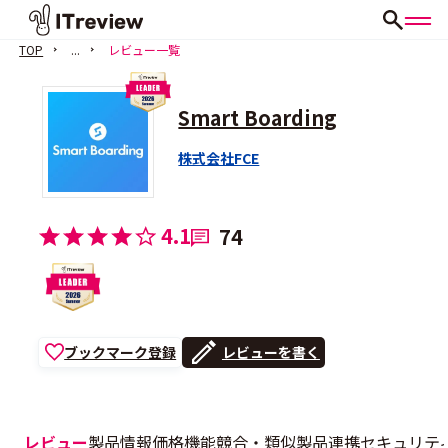
TOP
...
レビュー一覧
Smart Boarding
株式会社FCE
4.1
74
ブックマーク登録
レビューを書く
レビュー
製品情報
価格
機能
競合・類似製品
連携
セキュリテ