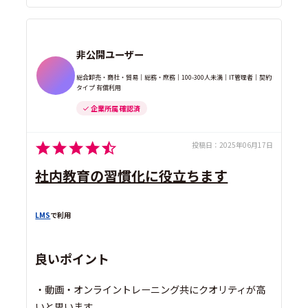
非公開ユーザー
総合卸売・商社・貿易｜総務・庶務｜100-300人未満｜IT管理者｜契約
タイプ 有償利用
企業所属 確認済
投稿日：
2025年06月17日
社内教育の習慣化に役立ちます
LMS
で利用
良いポイント
・動画・オンライントレーニング共にクオリティが高
いと思います。