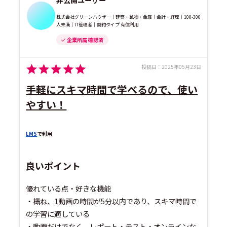
株式会社グリーンハウザー｜建築・鉱物・金属｜会計・経理｜100-300
人未満｜IT管理者｜契約タイプ 有償利用
企業所属 確認済
投稿日：
2025年05月23日
手軽にスキマ時間で学べるので、使い
やすい！
LMS
で利用
良いポイント
優れている点・好きな機能
・概ね、1動画の時間が5分以内であり、スキマ時間で
の学習に適している
・動画だけでなく、レポート・テスト・オンラインな