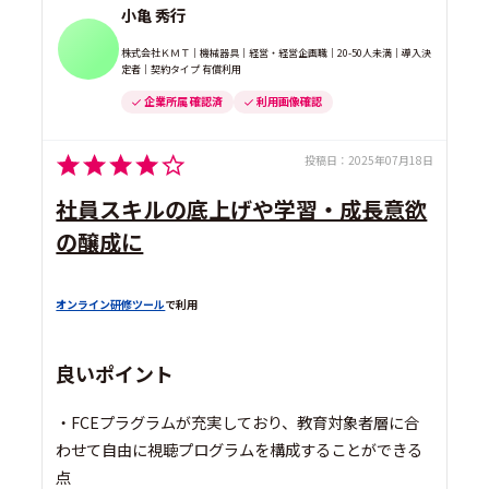
小亀 秀行
株式会社ＫＭＴ｜機械器具｜経営・経営企画職｜20-50人未満｜導入決
定者｜契約タイプ 有償利用
企業所属 確認済
利用画像確認
投稿日：
2025年07月18日
社員スキルの底上げや学習・成長意欲
の醸成に
オンライン研修ツール
で利用
良いポイント
・FCEプラグラムが充実しており、教育対象者層に合
わせて自由に視聴プログラムを構成することができる
点