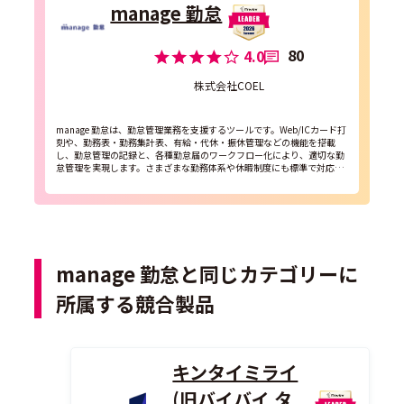
manage 勤怠
80
4.0
株式会社COEL
manage 勤怠は、勤怠管理業務を支援するツールです。Web/ICカード打
刻や、勤務表・勤務集計表、有給・代休・振休管理などの機能を搭載
し、勤怠管理の記録と、各種勤怠届のワークフロー化により、適切な勤
怠管理を実現します。さまざまな勤務体系や休暇制度にも標準で対応す
るほか、残業時間超過や申請書未提出時などのアラー...
manage 勤怠と同じカテゴリーに
所属する競合製品
キンタイミライ
(旧バイバイ タ