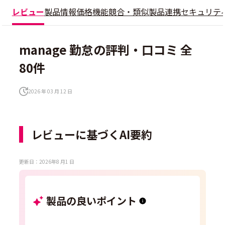
レビュー
製品情報
価格
機能
競合・類似製品
連携
セキュリテ
manage 勤怠の評判・口コミ 全
80件
2026 年 03 月 12 日
レビューに基づくAI要約
更新日：2026年8 月1 日
製品の良いポイント