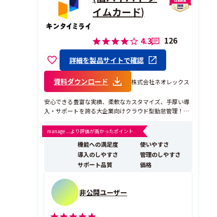
イムカード)
126
4.3
詳細を製品サイトで確認
資料ダウンロード
株式会社ネオレックス
安心できる豊富な実績、柔軟なカスタマイズ、手厚い導
入・サポートを誇る大企業向けクラウド型勤怠管理！
【特徴1：安心できる豊富な実績】 西武グループ様、ヤ
マト運輸様、王将フードサービス様、ハローズ様など、
manage ...より評価が高かったポイント
さまざまな大手企業でご採用いただいています。 また、I
機能への満足度
使いやすさ
Treview Grid Award 202...
導入のしやすさ
管理のしやすさ
サポート品質
価格
非公開ユーザー