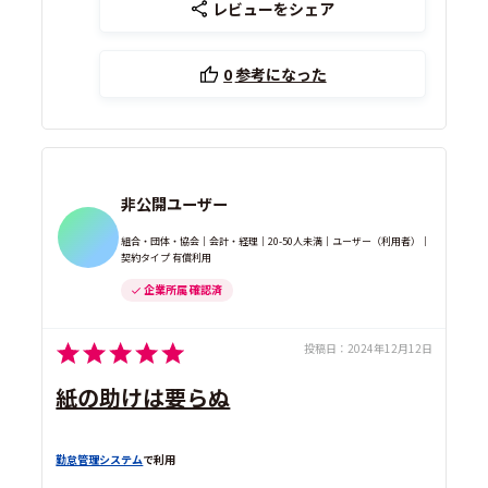
レビューをシェア
0
参考になった
非公開ユーザー
組合・団体・協会｜会計・経理｜20-50人未満｜ユーザー（利用者）｜
契約タイプ 有償利用
企業所属 確認済
投稿日：
2024年12月12日
紙の助けは要らぬ
勤怠管理システム
で利用