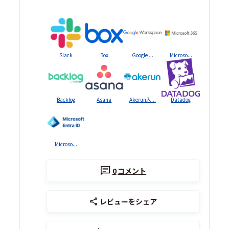
Slack
Box
Google ...
Microso...
Backlog
Asana
Akerun入...
Datadog
Microso...
0
コメント
レビューをシェア