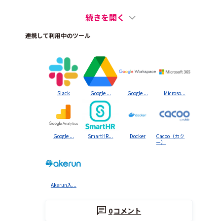
続きを開く
連携して利用中のツール
Slack
Google ...
Google ...
Microso...
Google ...
SmartHR...
Docker
Cacoo（カク
ー）
Akerun入...
0
コメント