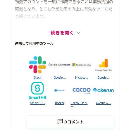
複数アカウントを一度に作成できることは業務負担の
軽減となり、とても作業効率の向上に有効なツールだ
と感じています。
続きを開く
連携して利用中のツール
Slack
Google ...
Microso...
Google ...
SmartHR...
Docker
Cacoo（カク
Akerun入...
ー）
0
コメント