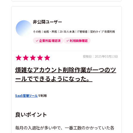
非公開ユーザー
その他｜総務・庶務｜20-50人未満｜IT管理者｜契約タイプ 有償利用
企業所属 確認済
利用画像確認
投稿日：
2025年03月13日
煩雑なアカウント削除作業が一つのツ
ールでできるようになった。
SaaS管理ツール
で利用
良いポイント
毎月の入退社が多い中で、一番工数のかかっていた各