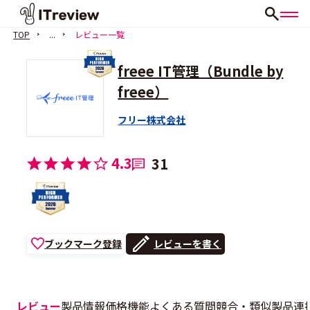
TOP
...
レビュー一覧
freee IT管理（Bundle by
freee）
フリー株式会社
4.3
31
ブックマーク登録
レビューを書く
レビュー
製品情報
価格
機能
よくある質問
競合・類似製品
連