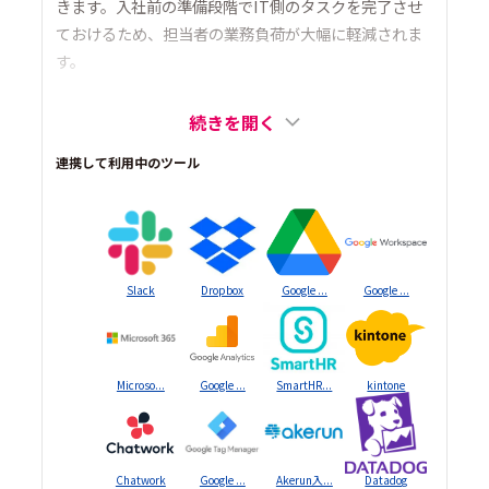
きます。入社前の準備段階でIT側のタスクを完了させ
ておけるため、担当者の業務負荷が大幅に軽減されま
す。
続きを開く
連携して利用中のツール
Slack
Dropbox
Google ...
Google ...
Microso...
Google ...
SmartHR...
kintone
Chatwork
Google ...
Akerun入...
Datadog