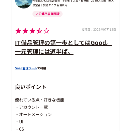
WHITE CROSS株式会社｜その他｜人事・教育職｜20-50人未満｜導入
決定者｜契約タイプ 有償利用
企業所属 確認済
投稿日：
2026年07月13日
IT備品管理の第一歩としてはGood。
一元管理には道半ば。
SaaS管理ツール
で利用
良いポイント
優れている点・好きな機能
・アカウント一覧
・オートメーション
・UI
・CS