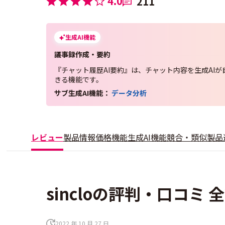
4.0
211
生成AI機能
議事録作成・要約
『チャット履歴AI要約』は、チャット内容を生成AI
きる機能です。
サブ生成AI機能：
データ分析
レビュー
製品情報
価格
機能
生成AI機能
競合・類似製品
sincloの評判・口コミ 全
2022 年 10 月 27 日