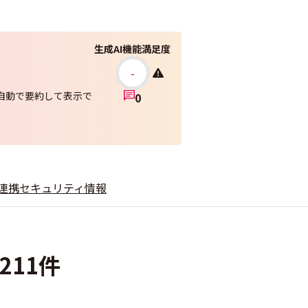
生成AI機能満足度
-
が自動で要約して表示で
0
連携
セキュリティ情報
211件