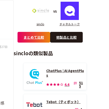
VS
sinclo
チャネルトーク
まとめて比較
他製品と比較
月27日
sincloの類似製品
ChatPlus | AI AgentPlu
s
51
4.4
5
Tebot（ティボット）
と感