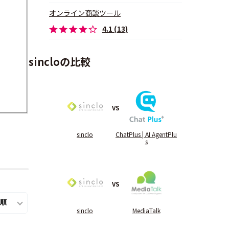
オンライン商談ツール
4.1 (13)
sincloの比較
VS
sinclo
ChatPlus | AI AgentPlu
s
VS
sinclo
MediaTalk