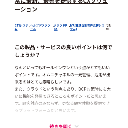
常に最新、最善を提供するCXソリュ
ーション
CTIシステ
,
ヘルプデスクツ
,
クラウドP
,
IVR(電話自動音声応答シス
で利
ム
ール
BX
テム)
用
この製品・サービスの良いポイントは何で
しょうか？
なんといってもオールインワンという点がとてもいい
ポイントです。オムニチャネルの一元管理、活用が出
来るのはとても素晴らしいです。
また、クラウドという利点もあり、BCP対策時にも大
いに機能を発揮できるところもポイントだと思いま
す。顧客対応のみならず、更なる顧客体験を提供でき
るプラットフォームだと思います。
続きを開く