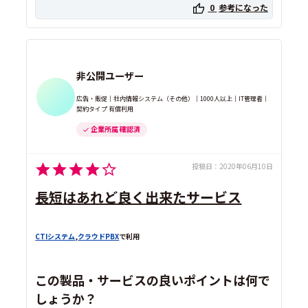
0
参考になった
非公開ユーザー
広告・販促｜社内情報システム（その他）｜1000人以上｜IT管理者｜
契約タイプ 有償利用
企業所属 確認済
投稿日：
2020年06月10日
長短はあれど良く出来たサービス
CTIシステム
,
クラウドPBX
で利用
この製品・サービスの良いポイントは何で
しょうか？