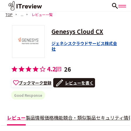
TOP
...
レビュー一覧
Genesys Cloud CX
ジェネシスクラウドサービス株式会
社
4.2
26
ブックマーク登録
レビューを書く
Good Response
レビュー
製品情報
価格
機能
競合・類似製品
セキュリティ情