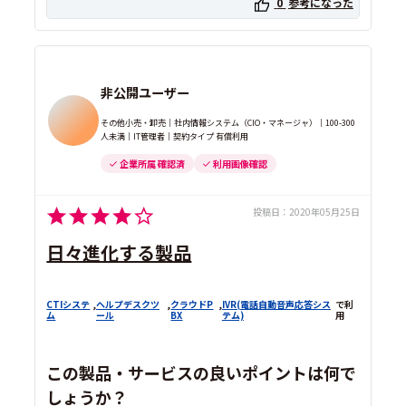
0
参考になった
非公開ユーザー
その他小売・卸売｜社内情報システム（CIO・マネージャ）｜100-300
人未満｜IT管理者｜契約タイプ 有償利用
企業所属 確認済
利用画像確認
投稿日：
2020年05月25日
日々進化する製品
CTIシステ
,
ヘルプデスクツ
,
クラウドP
,
IVR(電話自動音声応答シス
で利
ム
ール
BX
テム)
用
この製品・サービスの良いポイントは何で
しょうか？