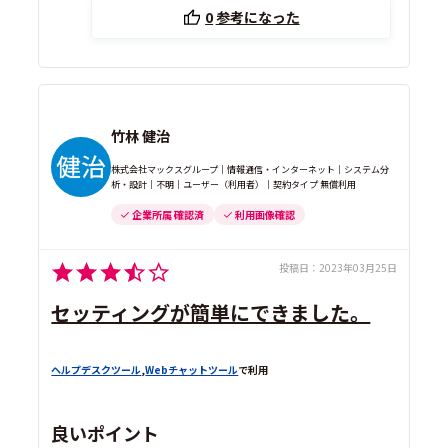
0
参考になった
竹林 健治
株式会社マックスグループ｜情報通信・インターネット｜システム分
析・設計｜不明｜ユーザー（利用者）｜契約タイプ 無償利用
企業所属 確認済
利用画像確認
投稿日：
2023年03月25日
セッティングが簡単にできました。
ヘルプデスクツール
,
Webチャットツール
で利用
良いポイント