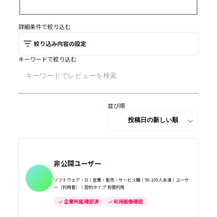
FAQシステム
(17)
詳細条件で絞り込む
絞り込み内容の設定
Webチャットツール
(27)
キーワードで絞り込む
メール共有システム
(1)
コールセンターシステム
(2)
並び順
チャットボットツール
(0)
非公開ユーザー
ソフトウェア・SI｜営業・販売・サービス職｜50-100人未満｜ユーザ
ー（利用者）｜契約タイプ 有償利用
企業所属 確認済
利用画像確認