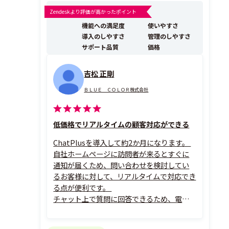
能なチャットシステムです。ホームページやアプリ、社
Zendeskより評価が高かったポイント
内ポータルサイト、TeamsやLINEなどに簡単に埋め込む
機能への満足度
使いやすさ
ことができ、カスタマーサポート、社...
導入のしやすさ
管理のしやすさ
サポート品質
価格
吉松 正剛
ＢＬＵＥ ＣＯＬＯＲ株式会社
低価格でリアルタイムの顧客対応ができる
ChatPlusを導入して約2か月になります。
自社ホームページに訪問者が来るとすぐに
通知が届くため、問い合わせを検討してい
るお客様に対して、リアルタイムで対応でき
る点が便利です。
チャット上で質問に回答できるため、電話
対応の負担を減らすことができ、聞き間違い
や説明内容の行き違いも防ぎやすくなりま