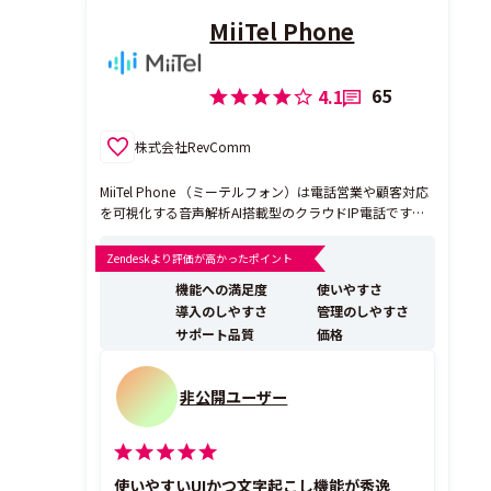
MiiTel Phone
65
4.1
株式会社RevComm
MiiTel Phone （ミーテルフォン）は電話営業や顧客対応
を可視化する音声解析AI搭載型のクラウドIP電話です。
スタートアップから大企業まで、さまざまな企業様に導
入いただき、電話営業の成績向上に寄与しています。 ま
Zendeskより評価が高かったポイント
た、対話型AIソリューション市場におけるクラウドライ
機能への満足度
使いやすさ
センスシェアNo.1（※デロイト...
導入のしやすさ
管理のしやすさ
サポート品質
価格
非公開ユーザー
使いやすいUIかつ文字起こし機能が秀逸