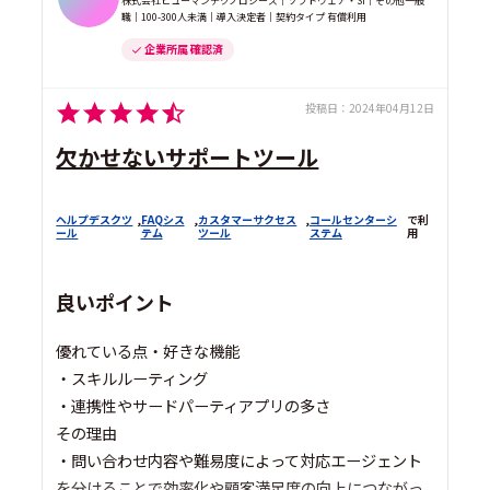
株式会社ヒューマンテクノロジーズ｜ソフトウェア・SI｜その他一般
職｜100-300人未満｜導入決定者｜契約タイプ 有償利用
企業所属 確認済
投稿日：
2024年04月12日
欠かせないサポートツール
ヘルプデスクツ
,
FAQシス
,
カスタマーサクセス
,
コールセンターシ
で利
ール
テム
ツール
ステム
用
良いポイント
優れている点・好きな機能
・スキルルーティング
・連携性やサードパーティアプリの多さ
その理由
・問い合わせ内容や難易度によって対応エージェント
を分けることで効率化や顧客満足度の向上につながっ