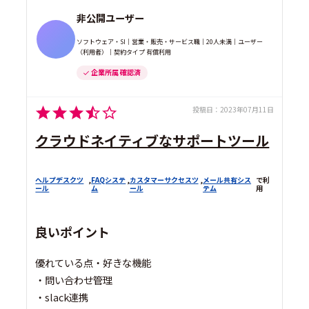
非公開ユーザー
ソフトウェア・SI｜営業・販売・サービス職｜20人未満｜ユーザー
（利用者）｜契約タイプ 有償利用
企業所属 確認済
投稿日：
2023年07月11日
クラウドネイティブなサポートツール
ヘルプデスクツ
,
FAQシステ
,
カスタマーサクセスツ
,
メール共有シス
で利
ール
ム
ール
テム
用
良いポイント
優れている点・好きな機能
・問い合わせ管理
・slack連携