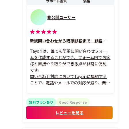
サポート品質
価格
非公開ユーザー
新規問い合わせから既存顧客まで 顧客対応はこれで完結
Tayoriは、誰でも簡単に問い合わせフォー
ムを作成することができ、フォーム内でお客
様と直接やり取りができる点が非常に便利
です。
問い合わせ対応においてTayoriに集約する
ことで、電話やメールでの対応が減り、業務
効率が大幅に改善しました。
以前はグループメールアドレス、電話での
対応のみでしたが、メールの場合は対応漏
無料プランあり
Good Response
れや誰が対応中か分かりづらい点、
レビューを見る
電話の場合は通話中の着信に出られずク...