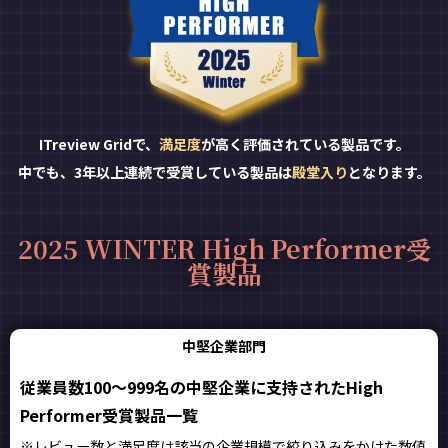
ITreview Gridで、
満足度
が高く評価されている製品です。
中でも、3年以上連続で受賞している製品は
殿堂入り
となります。
2025 WINTER High Performer受
賞製品
中堅企業部門
従業員数100～999名の中堅企業に支持されたHigh
Performer受賞製品一覧
※レビュー数と満足度は該当の企業規模で絞り込みをかけた数値