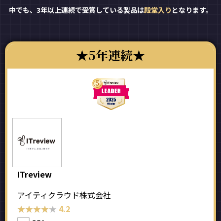
中でも、3年以上連続で受賞している製品は
殿堂入り
となります。
5年連続
ITreview
アイティクラウド株式会社
★★★★★
★★★★★
4.2