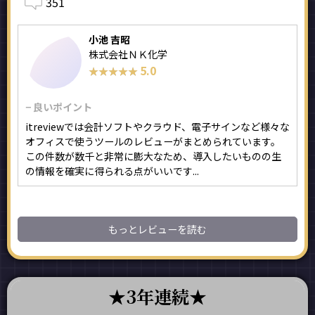
351
小池 吉昭
株式会社ＮＫ化学
5.0
★★★★★
★★★★★
− 良いポイント
itreviewでは会計ソフトやクラウド、電子サインなど様々な
オフィスで使うツールのレビューがまとめられています。
この件数が数千と非常に膨大なため、導入したいものの生
の情報を確実に得られる点がいいです...
もっとレビューを読む
3年連続