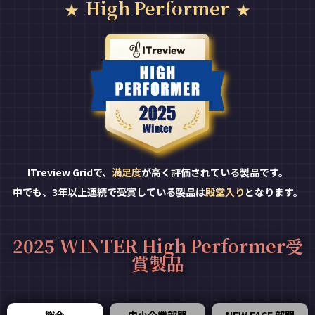
High Performer
ITreview Gridで、
満足度
が高く評価されている製品です。
中でも、3年以上連続で受賞している製品は
殿堂入り
となります。
2025 WINTER High Performer受
賞製品
総合
中小企業部門
NEW FACE 部門