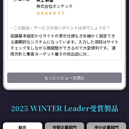
井上 幹盛
株式会社ボンテック
4.5
★★★★★
★★★★★
− この製品・サービスの良いポイントは何でしょうか？
店舗基本設定からサイトの表示仕様もきめ細かく設定でき
る画期的なシステムになっています。入力した項目はサイト
チェックをしながら微調整ができるので大変便利です。 運
用方針と集客ターゲット層その他出店に対...
もっとレビューを読む
2025 WINTER Leader受賞製品
総合
中堅企業部門
中小企業部門