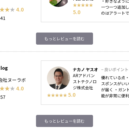
・好きなように
★★★★★
★★★★★
一つ一つ追加
★★★
★★★
4.0
5.0
のはアラートで知
441
もっとレビューを読む
log
ナカノ ヤスオ
− 良いポイント
ARアドバン
優れている点・
会社ヌーラボ
ストテクノロ
スポンスがいい
★★★
★★★
4.0
ジ株式会社
が届く ・ガン
5.0
★★★★★
★★★★★
能が非常に便利 
357
もっとレビューを読む