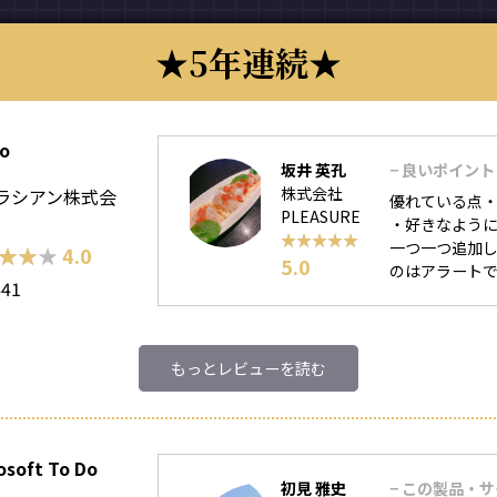
5年連続
lo
坂井 英孔
− 良いポイント
株式会社
ラシアン株式会
優れている点・
PLEASURE
・好きなように
★★★★★
★★★★★
一つ一つ追加
★★★
★★★
4.0
5.0
のはアラートで知
441
もっとレビューを読む
osoft To Do
初見 雅史
− この製品・