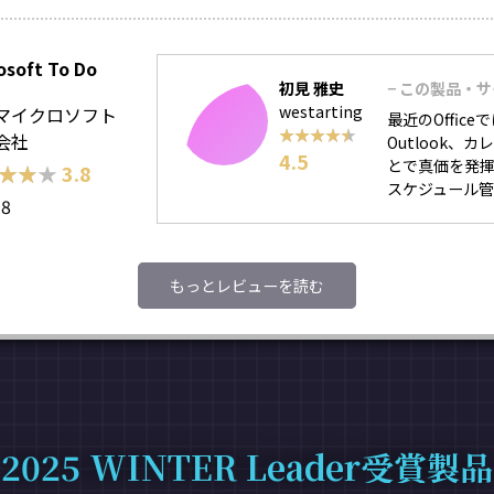
osoft To Do
初見 雅史
− この製品・
westarting
マイクロソフト
最近のOffic
★★★★★
★★★★★
会社
Outlook、
4.5
とで真価を発
★★★
★★★
3.8
スケジュール管理に
98
もっとレビューを読む
2025 WINTER Leader受賞製品