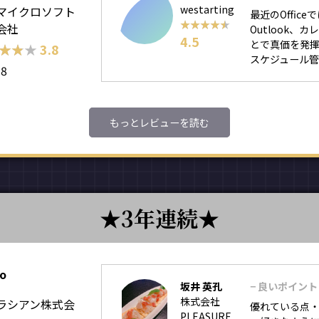
westarting
マイクロソフト
最近のOffic
★★★★★
★★★★★
会社
Outlook、
4.5
とで真価を発
★★★
★★★
3.8
スケジュール管理に
98
もっとレビューを読む
3年連続
lo
坂井 英孔
− 良いポイント
株式会社
ラシアン株式会
優れている点・
PLEASURE