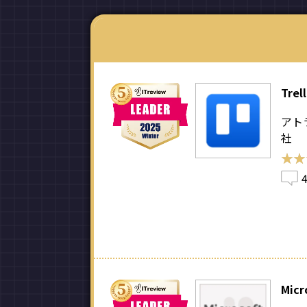
Trel
アト
社
★★
★★
Micr