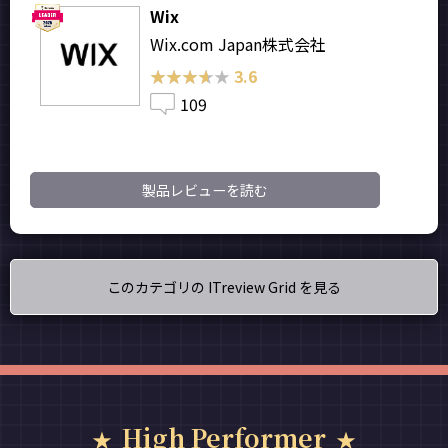
Wix
Wix.com Japan株式会社
★★★★★
★★★★★
3.6
109
製品レビューを読む
このカテゴリの ITreview Grid を見る
High Performer