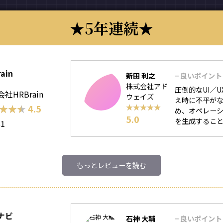
5年連続
ain
新田 利之
− 良いポイント
株式会社アド
圧倒的なUI／
社HRBrain
ウェイズ
え時に不平がな
★★★
★★★
4.5
★★★★★
★★★★★
め、オペレーシ
5.0
を生成することに
81
もっとレビューを読む
ナビ
石神 大輔
− 良いポイント