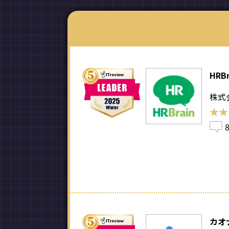
HRBr
株式会
★★
★★
カオ