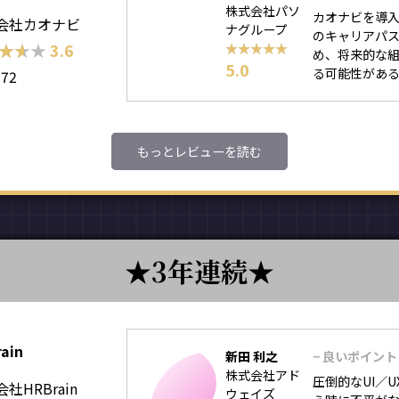
株式会社パソ
カオナビを導
会社カオナビ
ナグループ
のキャリアパス
★★★
★★★
3.6
★★★★★
★★★★★
め、将来的な
5.0
る可能性がある
172
もっとレビューを読む
3年連続
ain
新田 利之
− 良いポイント
株式会社アド
圧倒的なUI／
社HRBrain
ウェイズ