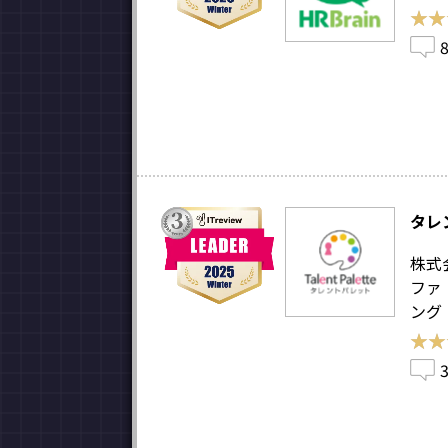
★★
★★
タレ
株式
ファ
ング
★★
★★