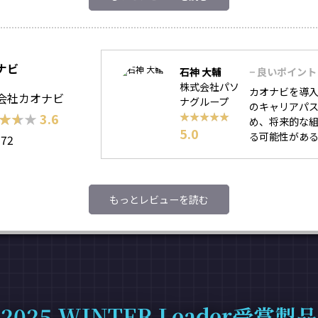
ナビ
石神 大輔
− 良いポイント
株式会社パソ
カオナビを導
会社カオナビ
ナグループ
のキャリアパス
★★★
★★★
3.6
★★★★★
★★★★★
め、将来的な
5.0
る可能性がある
172
もっとレビューを読む
2025 WINTER Leader受賞製品