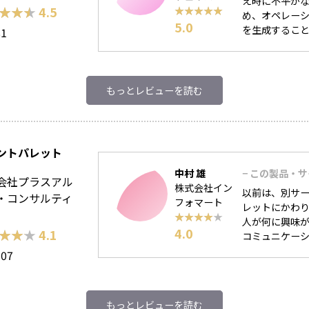
え時に不平がな
★★★
★★★
4.5
★★★★★
★★★★★
め、オペレーシ
5.0
を生成することに
81
もっとレビューを読む
ントパレット
中村 雄
− この製品・
会社プラスアル
株式会社イン
以前は、別サ
・コンサルティ
フォマート
レットにかわり
★★★★★
★★★★★
人が何に興味
4.0
★★★
★★★
4.1
コミュニケー
307
もっとレビューを読む