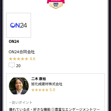
ON24
ON24合同会社
★★★★★
★★★★★
4.6
20
二木 康裕
旭化成建材株式会社
5.0
★★★★★
★★★★★
− 良いポイント
優れている点・好きな機能 ①豊富なエンゲージメントツー