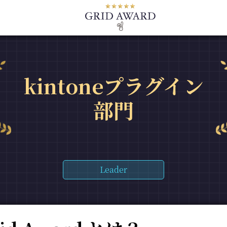
kintoneプラグイン
部門
Leader