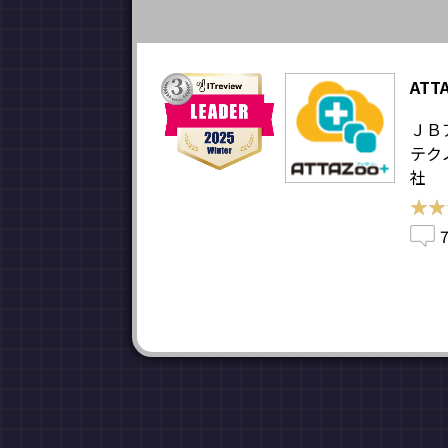
ATT
ＪＢ
テク
社
★★
★★