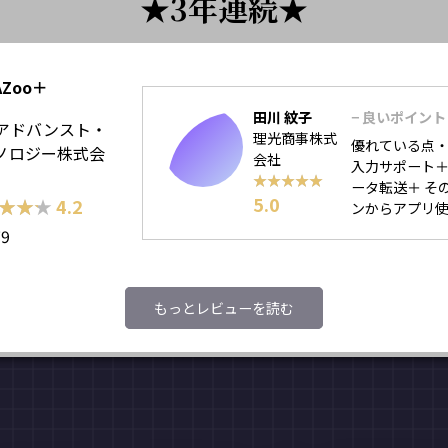
3年連続
AZoo＋
田川 紋子
− 良いポイント
アドバンスト・
理光商事株式
優れている点・
ノロジー株式会
会社
入力サポート＋
★★★★★
★★★★★
ータ転送＋ その
5.0
★★★
★★★
4.2
ンからアプリ使用
79
もっとレビューを読む