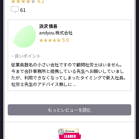
★★★★★
★★★★★
4.2
61
浜沢 慎吾
andyou.株式会社
5.0
★★★★★
★★★★★
− 良いポイント
従業員数名の小さい会社ですので顧問社労士はいません。
今まで会計事務所と提携している先生へお願いしていまし
たが、利用できなくなってしまったタイミングで新入社員。
社労士先生のアドバイス無しに ...
もっとレビューを読む