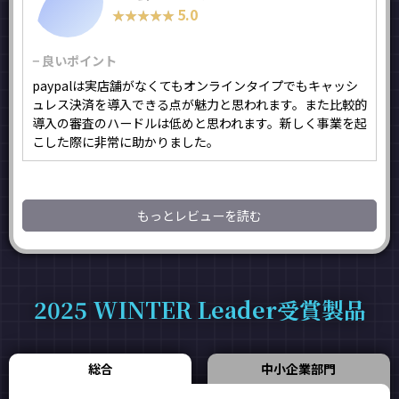
5.0
★★★★★
★★★★★
− 良いポイント
paypalは実店舗がなくてもオンラインタイプでもキャッシ
ュレス決済を導入できる点が魅力と思われます。また比較的
導入の審査のハードルは低めと思われます。新しく事業を起
こした際に非常に助かりました。
もっとレビューを読む
2025 WINTER Leader受賞製品
総合
中小企業部門