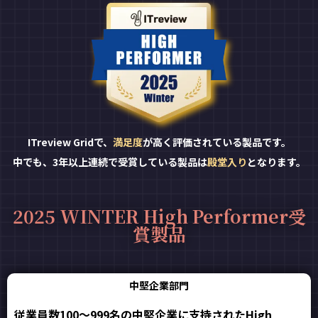
ITreview Gridで、
満足度
が高く評価されている製品です。
中でも、3年以上連続で受賞している製品は
殿堂入り
となります。
2025 WINTER High Performer受
賞製品
中堅企業部門
従業員数100～999名の中堅企業に支持されたHigh