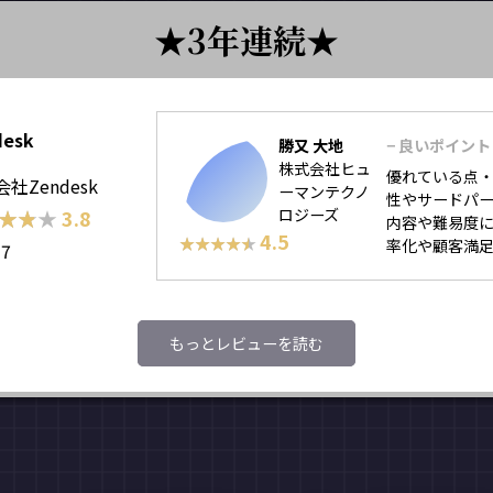
3年連続
desk
勝又 大地
− 良いポイント
株式会社ヒュ
優れている点・
社Zendesk
ーマンテクノ
性やサードパー
★★★
★★★
3.8
ロジーズ
内容や難易度
4.5
★★★★★
★★★★★
率化や顧客満足
17
もっとレビューを読む