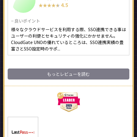
4.5
★★★★★
★★★★★
− 良いポイント
様々なクラウドサービスを利用する際、SSO連携できる事は
ユーザーの利便とセキュリティの強化にかかせません。
CloudGate UNOの優れているところは、SSO連携実績の豊
富さとSSO設定時のサポ...
もっとレビューを読む