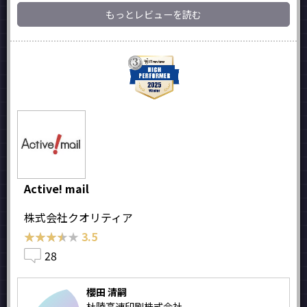
もっとレビューを読む
Active! mail
株式会社クオリティア
★★★★★
★★★★★
3.5
28
櫻田 清嗣
杜陵高速印刷株式会社