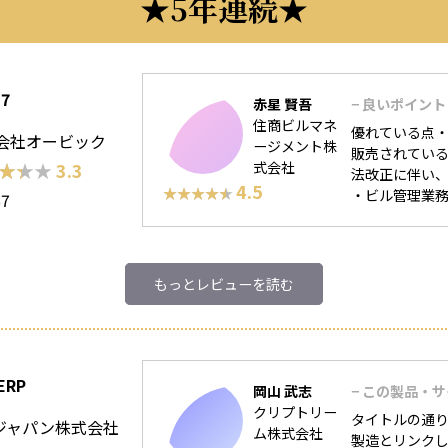
5年連続
C7
赤星 賢吾
− 良いポイント
住商ビルマネ
優れている点・
会社オービック
ージメント株
販売されてい
★★★
★★★
3.3
式会社
法改正に伴い
4.5
★★★★★
★★★★★
・ビル管理業務
67
もっとレビューを読む
ERP
岡山 武志
− この製品・
クリプトリー
タイトルの通り
Pジャパン株式会社
ム株式会社
製造とリンクし