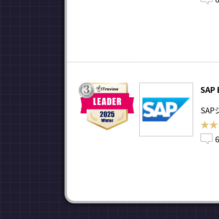
SAP 
SA
★★
★★