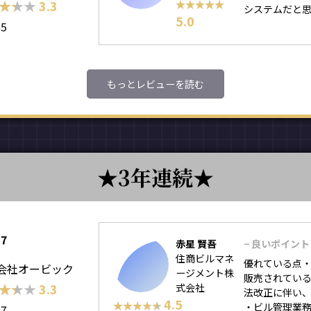
★★★
★★★
3.3
★★★★★
★★★★★
システムだと
5.0
65
もっとレビューを読む
3年連続
C7
赤星 賢吾
− 良いポイント
住商ビルマネ
優れている点・
会社オービック
ージメント株
販売されてい
★★★
★★★
3.3
式会社
法改正に伴い
4.5
★★★★★
★★★★★
・ビル管理業務
67