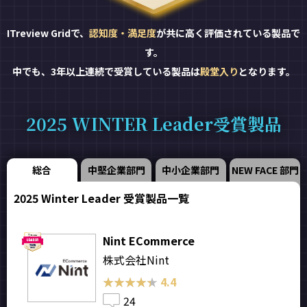
ITreview Gridで、
認知度・満足度
が共に高く評価されている製品で
す。
中でも、3年以上連続で受賞している製品は
殿堂入り
となります。
2025 WINTER Leader受賞製品
総合
中堅企業部門
中小企業部門
NEW FACE 部門
2025 Winter Leader 受賞製品一覧
Nint ECommerce
株式会社Nint
★★★★★
★★★★★
4.4
24